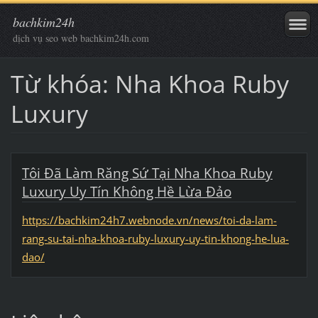
bachkim24h
dịch vụ seo web bachkim24h.com
Từ khóa: Nha Khoa Ruby
Luxury
Tôi Đã Làm Răng Sứ Tại Nha Khoa Ruby
Luxury Uy Tín Không Hề Lừa Đảo
https://bachkim24h7.webnode.vn/news/toi-da-lam-
rang-su-tai-nha-khoa-ruby-luxury-uy-tin-khong-he-lua-
dao/